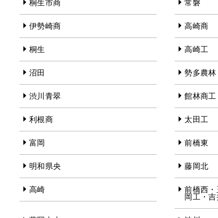
桐生市商
常磐
伊勢崎商
高崎商
桐生
高崎工
沼田
勢多農林
渋川青翠
館林商工
利根商
太田工
富岡
前橋東
明和県央
藤岡北
高崎
前橋西・
岡工・吉