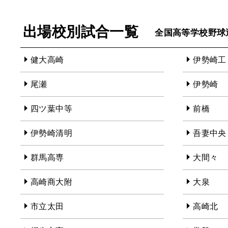
出場校別試合一覧
全国高等学校野球
健大高崎
伊勢崎工
尾瀬
伊勢崎
四ツ葉中等
前橋
伊勢崎清明
吾妻中央
群馬高専
大間々
高崎商大附
大泉
市立太田
高崎北