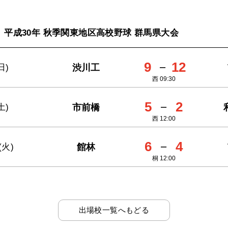
平成30年 秋季関東地区高校野球 群馬県大会
9
－
12
渋川工
日)
西 09:30
5
－
2
市前橋
土)
西 12:00
6
－
4
館林
(火)
桐 12:00
出場校一覧へもどる