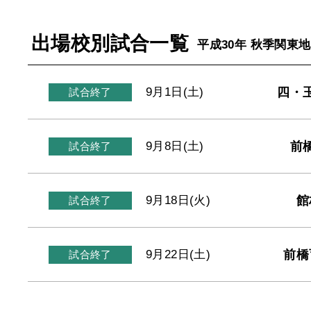
出場校別試合一覧
平成30年 秋季関東
四・
9月1日(土)
試合終了
前
9月8日(土)
試合終了
館
9月18日(火)
試合終了
前橋
9月22日(土)
試合終了